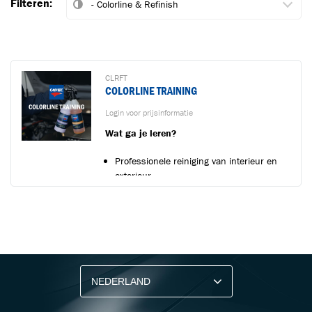
Filteren:
Ga naar winkelwagen
VERDER WINKELEN
CLRFT
COLORLINE TRAINING
Login voor prijsinformatie
Wat ga je leren?
Professionele reiniging van interieur en
exterieur
Juiste productkeuze per vervuiling
...
BLIJF OP DE HOOGTE VIA ONZE NIEUWSBRIEF
Ontvang vakgerelateerde tips,
aanbiedingen en productupdates van Cartec.