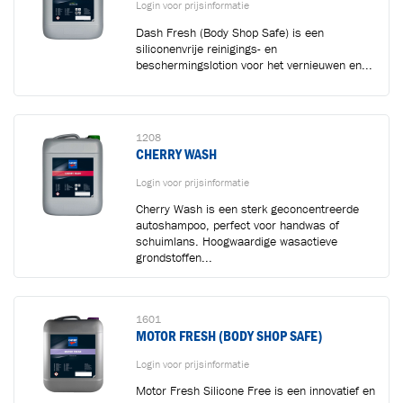
Login voor prijsinformatie
Dash Fresh (Body Shop Safe) is een
siliconenvrije reinigings- en
beschermingslotion voor het vernieuwen en...
1208
CHERRY WASH
Login voor prijsinformatie
Cherry Wash is een sterk geconcentreerde
Toegevoegd aan winkelwagen
autoshampoo, perfect voor handwas of
schuimlans. Hoogwaardige wasactieve
grondstoffen...
Ga naar winkelwagen
VERDER WINKELEN
1601
MOTOR FRESH (BODY SHOP SAFE)
Login voor prijsinformatie
Motor Fresh Silicone Free is een innovatief en