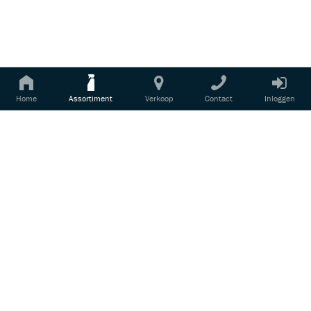
aanbiedingen en productupdates van Cartec.
1004
PAINT COMPOUND
Login voor prijsinformatie
Paint Compound is een krachtige,
siliconenvrije lakreiniger die speciaal is
ontworpen om krassen en oxidatie...
Home
Assortiment
Verkoop
Contact
Inloggen
1003
SUPER PAINT CLEANER
Login voor prijsinformatie
Super Paint Cleaner is een hoogwaardige,
siliconenvrije lakreiniger, speciaal ontwikkeld
voor sterk vervuilde oppervlakken. Dit...
1009
GLASS POLISH