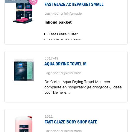
FAST GLAZE ACTIEPAKKET SMALL
...
Toegevoegd aan winkelwagen
Login voor prijsinformatie
Inhoud pakket
Ga naar winkelwagen
VERDER WINKELEN
Fast Glaze 1 liter
Touch & Go 1 liter
Microfiber Towel Fuchsia
...
3317/49
AQUA DRYING TOWEL M
Login voor prijsinformatie
De Cartec Aqua Drying Towel M is een
compacte en hoogwaardige droogdoek, ideaal
voor kleinere...
1611
FAST GLAZE BODY SHOP SAFE
Login voor prijsinformatie