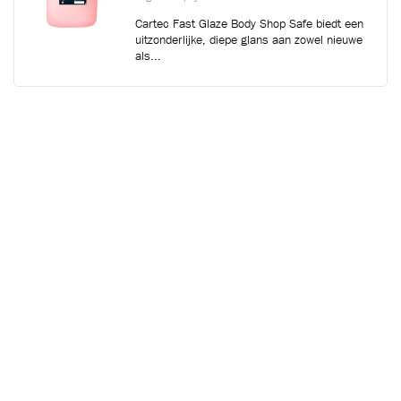
Cartec Fast Glaze Body Shop Safe biedt een
uitzonderlijke, diepe glans aan zowel nieuwe
als...
1410
WET & PROTECT
Login voor prijsinformatie
Cartec Wet & Protect is een hydrofobe
spraycoating die wordt aangebracht op een
natte auto....
1125
TYRE SHINE
Login voor prijsinformatie