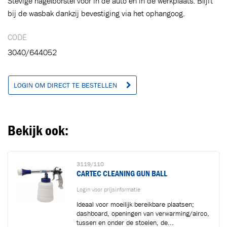
Stevige nagelborstel voor in de auto en in de werkplaats. Blijft
Ga naar winkelwagen
VERDER WINKELEN
bij de wasbak dankzij bevestiging via het ophangoog.
CODE
3040/644052
LOGIN OM DIRECT TE BESTELLEN
Bekijk ook:
3119/110
CARTEC CLEANING GUN BALL
Login voor prijsinformatie
Ideaal voor moeilijk bereikbare plaatsen;
dashboard, openingen van verwarming/airco,
tussen en onder de stoelen, de...