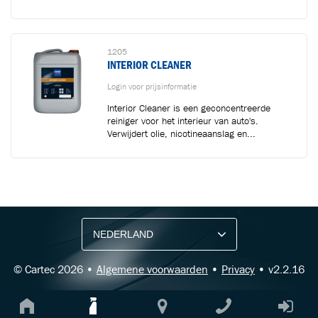
1205
INTERIOR CLEANER
Login voor prijsinformatie
Interior Cleaner is een geconcentreerde
reiniger voor het interieur van auto's.
Verwijdert olie, nicotineaanslag en...
BLIJF OP DE HOOGTE VIA ONZE NIEUWSBRIEF
Ontvang vakgerelateerde tips,
aanbiedingen en productupdates van Cartec.
© Cartec 2026 •
Algemene voorwaarden
•
Privacy
• v2.2.16