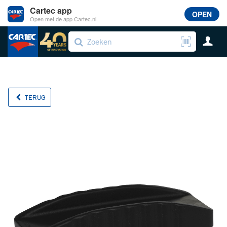
Cartec app
OPEN
Open met de app Cartec.nl
TERUG