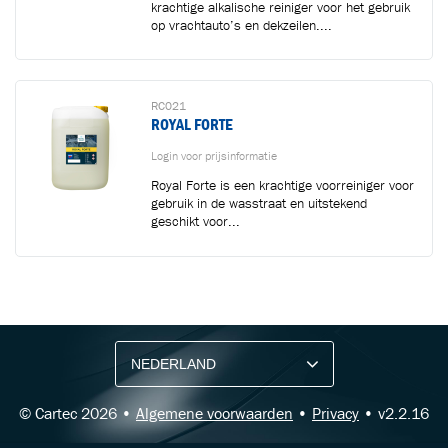
krachtige alkalische reiniger voor het gebruik
op vrachtauto’s en dekzeilen....
RC021
ROYAL FORTE
Login voor prijsinformatie
Royal Forte is een krachtige voorreiniger voor
gebruik in de wasstraat en uitstekend
geschikt voor...
BLIJF OP DE HOOGTE VIA ONZE NIEUWSBRIEF
Ontvang vakgerelateerde tips,
aanbiedingen en productupdates van Cartec.
© Cartec 2026 •
Algemene voorwaarden
•
Privacy
• v2.2.16