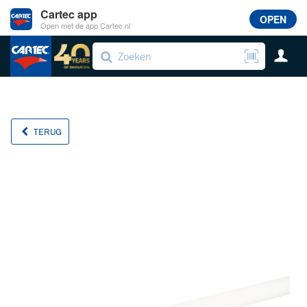
Cartec app
OPEN
Open met de app Cartec.nl
TERUG