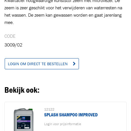
Kwalitatief hoogwaardige kunststof zeem met microvezel. De
zeem is zeer geschikt voor het verwijderen van waterresten na
Ga naar winkelwagen
VERDER WINKELEN
het wassen. De zeem kan gewassen worden en gaat jarenlang
mee.
CODE
3009/02
LOGIN OM DIRECT TE BESTELLEN
Bekijk ook:
12122
SPLASH SHAMPOO IMPROVED
Login voor prijsinformatie