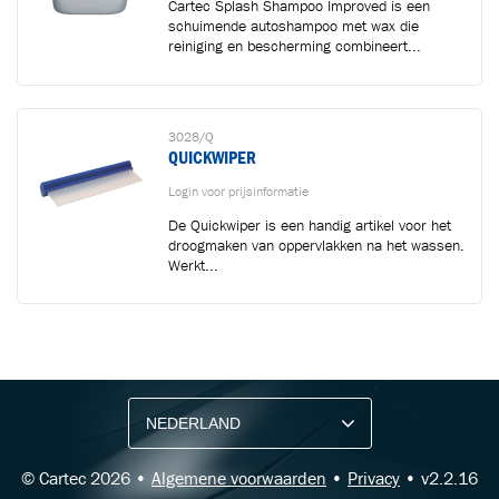
Cartec Splash Shampoo Improved is een
schuimende autoshampoo met wax die
reiniging en bescherming combineert...
3028/Q
QUICKWIPER
Login voor prijsinformatie
De Quickwiper is een handig artikel voor het
droogmaken van oppervlakken na het wassen.
Werkt...
BLIJF OP DE HOOGTE VIA ONZE NIEUWSBRIEF
Ontvang vakgerelateerde tips,
aanbiedingen en productupdates van Cartec.
© Cartec 2026 •
Algemene voorwaarden
•
Privacy
• v2.2.16