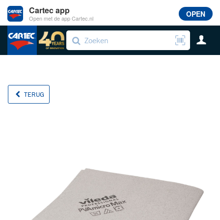
Cartec app
OPEN
Open met de app Cartec.nl
TERUG