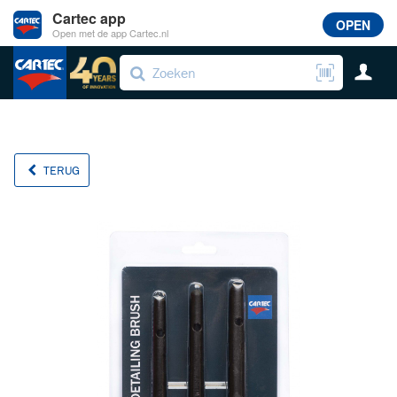
Cartec app
OPEN
Open met de app Cartec.nl
TERUG