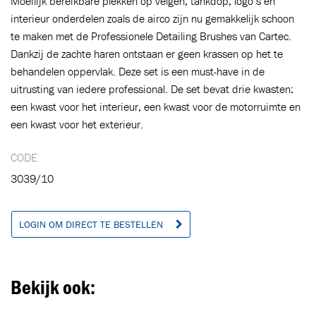
Moeilijk bereikbare plekken op velgen, tankdop, logo’s en
interieur onderdelen zoals de airco zijn nu gemakkelijk schoon
te maken met de Professionele Detailing Brushes van Cartec.
Dankzij de zachte haren ontstaan er geen krassen op het te
behandelen oppervlak. Deze set is een must-have in de
Toegevoegd aan winkelwagen
uitrusting van iedere professional. De set bevat drie kwasten:
een kwast voor het interieur, een kwast voor de motorruimte en
een kwast voor het exterieur.
Ga naar winkelwagen
VERDER WINKELEN
CODE
3039/10
LOGIN OM DIRECT TE BESTELLEN
Bekijk ook: