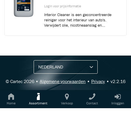
Login voor prijsinformatie
Interior Cleaner is een geconcentreerde
reiniger voor het interieur van auto's.
Verwijdert olie, nicotineaanslag en...
BLIJF OP DE HOOGTE VIA ONZE NIEUWSBRIEF
Ontvang vakgerelateerde tips,
aanbiedingen en productupdates van Cartec.
© Cartec 2026 •
Algemene voorwaarden
•
Privacy
• v2.2.16
Home
Assortiment
Verkoop
Contact
Inloggen