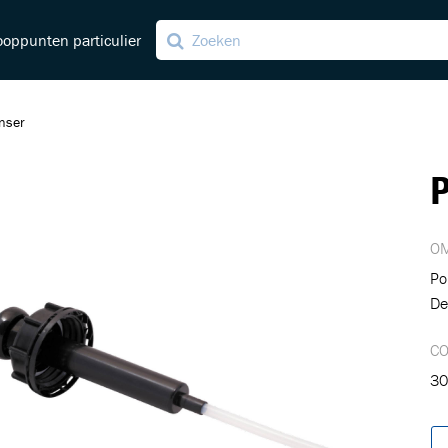
oppunten particulier
nser
ng
P
ving
OM
Po
De
C
30