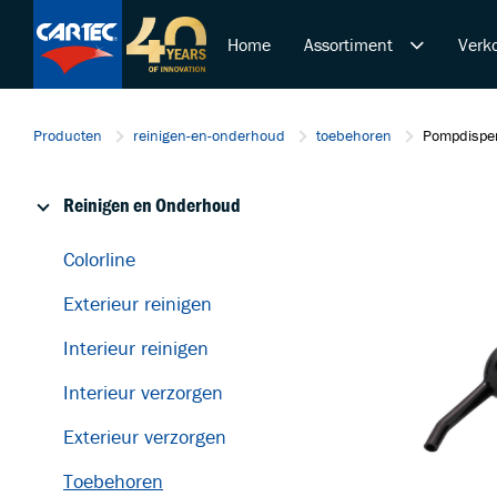
Home
Assortiment
Verko
Reinigen en Onderhoud
Producten
reinigen-en-onderhoud
toebehoren
Pompdispe
Polijsten en Lakcorrectie
Duurzame Lakbeschermi
Reinigen en Onderhoud
De Ultieme Carwash Bele
Overige Producten
Colorline
Startende ondernemer
Exterieur reinigen
Retail & Doe-Het-Zelf
Trainingen
Interieur reinigen
Interieur verzorgen
Exterieur verzorgen
Toebehoren