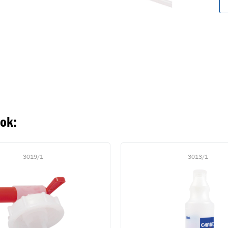
oegevoegd aan winkelwagen
Ga naar winkelwage
VERDER WINKELEN
ook:
3019/1
3013/1