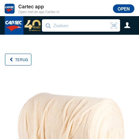
Cartec app
OPEN
Open met de app Cartec.nl
TERUG