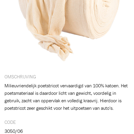
OMSCHRIJVING
Milieuvriendelijk poetstricot vervaardigd van 100% katoen. Het
poetsmateriaal is daardoor licht van gewicht, voordelig in
Toegevoegd aan winkelwagen
gebruik, zacht van oppervlak en volledig krasvrij. Hierdoor is
poetstricot zeer geschikt voor het uitpoetsen van auto's.
CODE
Ga naar winkelwagen
VERDER WINKELEN
3050/06