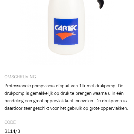
OMSCHRIJVING
Professionele pompvloeistofspuit van 1ltr met drukpomp. De
drukpomp is gemakkelijk op druk te brengen waarna u in één
handeling een groot oppervlak kunt innevelen. De drukpomp is
Toegevoegd aan winkelwagen
daardoor zeer geschikt voor het gebruik op grote oppervlakken.
CODE
Ga naar winkelwagen
VERDER WINKELEN
3114/3