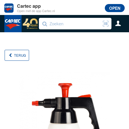
Cartec app
OPEN
Open met de app Cartec.nl
TERUG