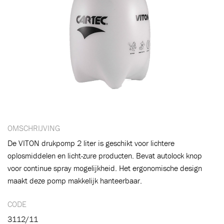
OMSCHRIJVING
De VITON drukpomp 2 liter is geschikt voor lichtere
oplosmiddelen en licht-zure producten. Bevat autolock knop
Toegevoegd aan winkelwagen
voor continue spray mogelijkheid. Het ergonomische design
maakt deze pomp makkelijk hanteerbaar.
CODE
Ga naar winkelwagen
VERDER WINKELEN
3112/11