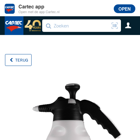
Cartec app
OPEN
Open met de app Cartec.nl
TERUG