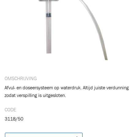
OMSCHRIJVING
Afvul- en doseersysteem op waterdruk. Altijd juiste verdunning
Toegevoegd aan winkelwagen
zodat verspilling is uitgesloten.
CODE
Ga naar winkelwagen
VERDER WINKELEN
3118/50