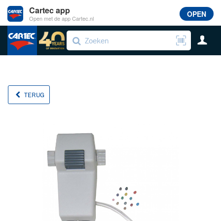
Cartec app
OPEN
Open met de app Cartec.nl
TERUG