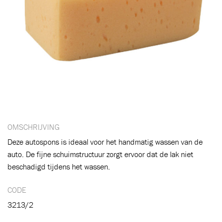
OMSCHRIJVING
Deze autospons is ideaal voor het handmatig wassen van de
Toegevoegd aan winkelwagen
auto. De fijne schuimstructuur zorgt ervoor dat de lak niet
beschadigd tijdens het wassen.
Ga naar winkelwagen
VERDER WINKELEN
CODE
3213/2