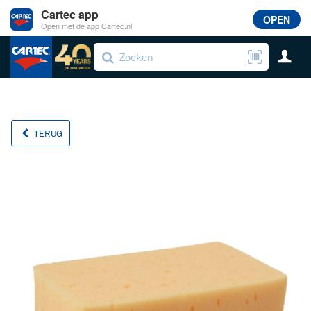
Cartec app
OPEN
Open met de app Cartec.nl
TERUG