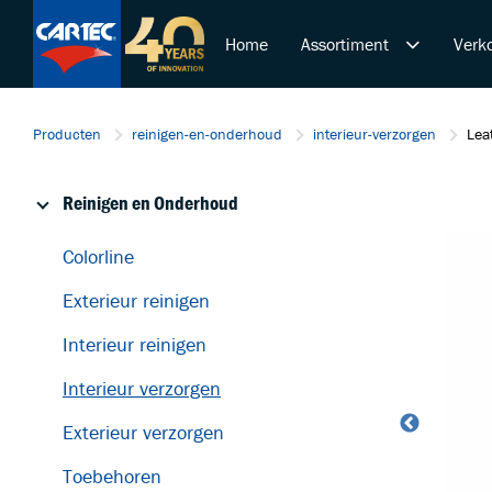
Home
Assortiment
Verko
Reinigen en Onderhoud
Producten
reinigen-en-onderhoud
interieur-verzorgen
Lea
Polijsten en Lakcorrectie
Duurzame Lakbeschermi
Reinigen en Onderhoud
De Ultieme Carwash Bele
Overige Producten
Colorline
Startende ondernemer
Exterieur reinigen
Retail & Doe-Het-Zelf
Trainingen
Interieur reinigen
Interieur verzorgen
Exterieur verzorgen
Toebehoren