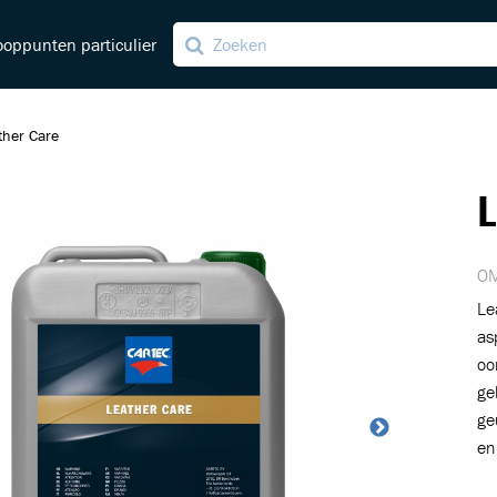
oppunten particulier
ther Care
ng
L
ving
OM
Le
as
oo
ge
ge
en