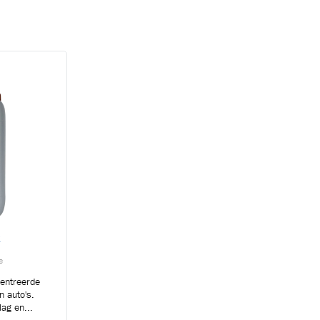
R
e
centreerde
n auto's.
lag en...