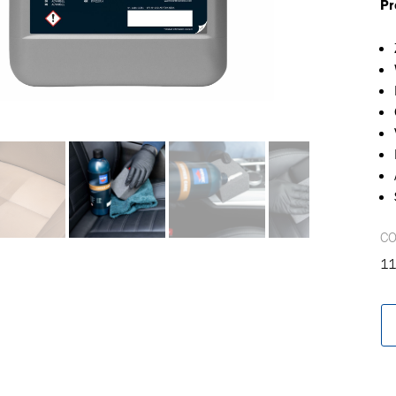
Pr
oegevoegd aan winkelwagen
C
11
Ga naar winkelwage
VERDER WINKELEN