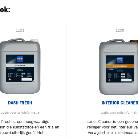
ook:
1103
1205
DASH FRESH
INTERIOR CLEANE
Login voor prijsinformatie
Login voor prijsinformati
 Fresh is een hoogwaardige
Interior Cleaner is een gecon
tion die kunststofdelen een fris en
reiniger voor het interieur va
BLIJF OP DE HOOGTE VIA ONZE NIEUWSBRIEF
ieuwd uiterlijk geeft. Het...
Verwijdert olie, nicotineaans
Ontvang vakgerelateerde tips,