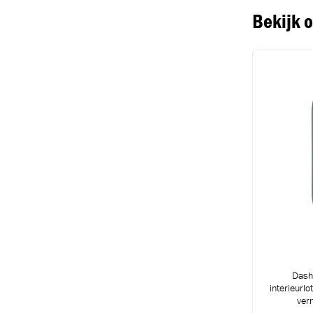
Bekijk 
Dash
interieurlo
vern