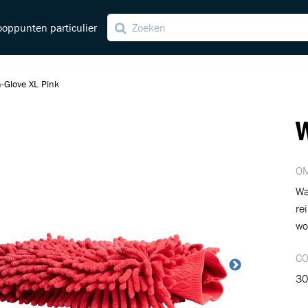
oppunten particulier
-Glove XL Pink
ng
W
ving
OM
Wa
re
wo
C
30