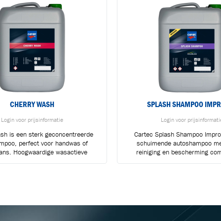
CHERRY WASH
SPLASH SHAMPOO IMP
Login voor prijsinformatie
Login voor prijsinformati
sh is een sterk geconcentreerde
Cartec Splash Shampoo Impro
mpoo, perfect voor handwas of
schuimende autoshampoo me
BLIJF OP DE HOOGTE VIA ONZE NIEUWSBRIEF
ans. Hoogwaardige wasactieve
reiniging en bescherming com
Ontvang vakgerelateerde tips,
grondstoffen...
aanbiedingen en productupdates van Cartec.