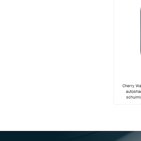
Cherry Wa
autosha
schuiml