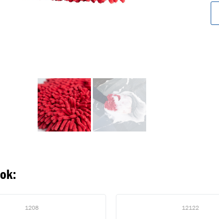
oegevoegd aan winkelwagen
Ga naar winkelwage
VERDER WINKELEN
ook:
1208
12122