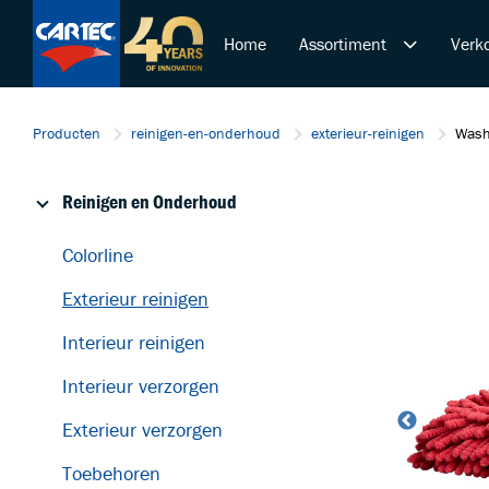
Home
Assortiment
Verko
Reinigen en Onderhoud
Producten
reinigen-en-onderhoud
exterieur-reinigen
Wash
Polijsten en Lakcorrectie
Duurzame Lakbeschermi
Reinigen en Onderhoud
De Ultieme Carwash Bele
Overige Producten
Colorline
Startende ondernemer
Exterieur reinigen
Retail & Doe-Het-Zelf
Trainingen
Interieur reinigen
Interieur verzorgen
Exterieur verzorgen
Toebehoren