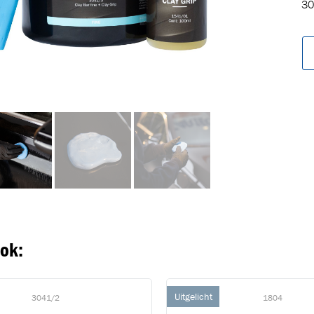
30
oegevoegd aan winkelwagen
Ga naar winkelwage
VERDER WINKELEN
ook:
Uitgelicht
3041/2
1804