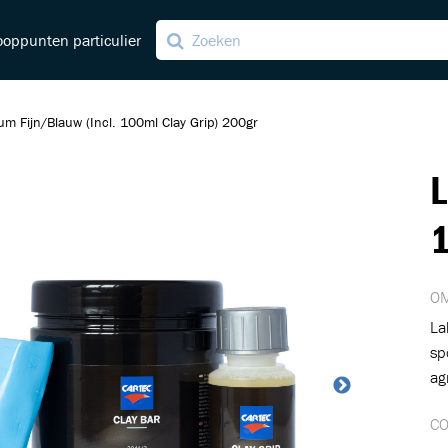
oppunten particulier
m Fijn/Blauw (Incl. 100ml Clay Grip) 200gr
ng
L
ving
1
OM
La
sp
ag
C