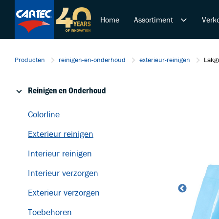
Home
Assortiment
Verko
Reinigen en Onderhoud
Producten
reinigen-en-onderhoud
exterieur-reinigen
Lakgu
Polijsten en Lakcorrectie
Duurzame Lakbeschermi
Reinigen en Onderhoud
De Ultieme Carwash Bele
Overige Producten
Colorline
Startende ondernemer
Exterieur reinigen
Retail & Doe-Het-Zelf
Trainingen
Interieur reinigen
Interieur verzorgen
Exterieur verzorgen
Toebehoren