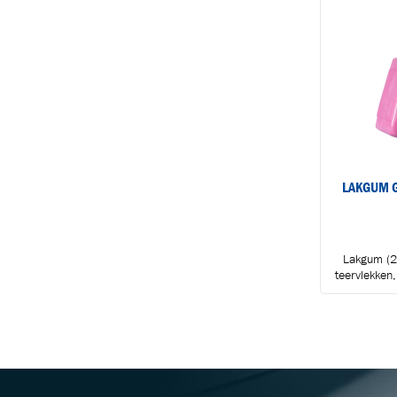
LAKGUM G
Lakgum (20
teervlekken,