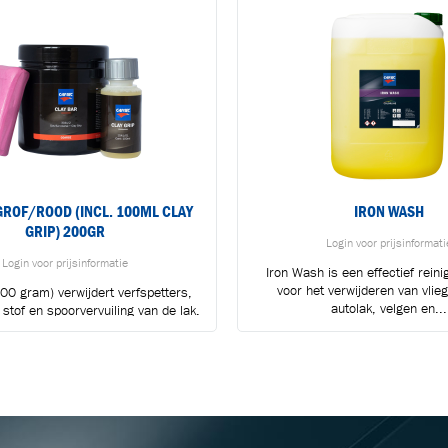
ROF/ROOD (INCL. 100ML CLAY
IRON WASH
GRIP) 200GR
Login voor prijsinformati
Login voor prijsinformatie
Iron Wash is een effectief rein
voor het verwijderen van vlie
0 gram) verwijdert verfspetters,
BLIJF OP DE HOOGTE VIA ONZE NIEUWSBRIEF
autolak, velgen en...
 stof en spoorvervuiling van de lak.
Ontvang vakgerelateerde tips,
De grove (rode)...
aanbiedingen en productupdates van Cartec.