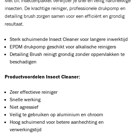
Met dit insectenpakket verwijder je snel en veilig hardnekkige
insecten. De krachtige reiniger, professionele drukpomp en
detailing brush zorgen samen voor een efficiënt en grondig
resultaat.
Sterk schuimende Insect Cleaner voor langere inwerktijd
EPDM drukpomp geschikt voor alkalische reinigers
Detailing Brush reinigt grondig zonder oppervlakken te
beschadigen
Toegevoegd aan winkelwagen
Productvoordelen Insect Cleaner:
Ga naar winkelwagen
Zeer effectieve reiniger
VERDER WINKELEN
Snelle werking
Niet agressief
Veilig te gebruiken op aluminium en chroom
Hoog schuimend voor betere aanhechting en
verwerkingstijd