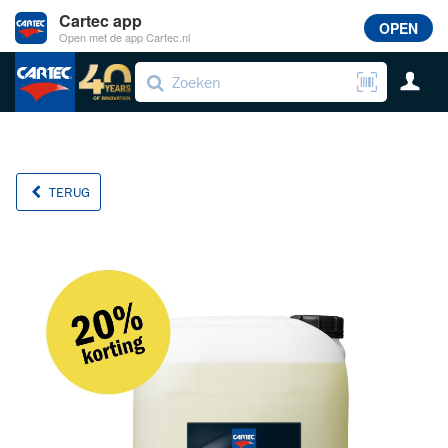
Cartec app
OPEN
Open met de app Cartec.nl
TERUG