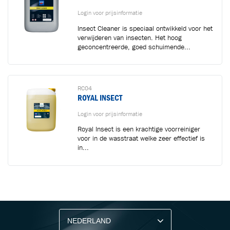
Login voor prijsinformatie
Insect Cleaner is speciaal ontwikkeld voor het
verwijderen van insecten. Het hoog
geconcentreerde, goed schuimende...
RC04
ROYAL INSECT
Login voor prijsinformatie
Royal Insect is een krachtige voorreiniger
voor in de wasstraat welke zeer effectief is
in...
BLIJF OP DE HOOGTE VIA ONZE NIEUWSBRIEF
Ontvang vakgerelateerde tips,
aanbiedingen en productupdates van Cartec.