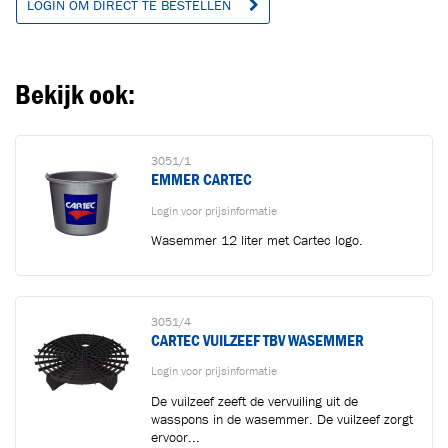
LOGIN OM DIRECT TE BESTELLEN
Ga naar winkelwagen
VERDER WINKELEN
Bekijk ook:
3051/1
EMMER CARTEC
Login voor prijsinformatie
Wasemmer 12 liter met Cartec logo.
3051/4
CARTEC VUILZEEF TBV WASEMMER
Login voor prijsinformatie
De vuilzeef zeeft de vervuiling uit de
wasspons in de wasemmer. De vuilzeef zorgt
ervoor...