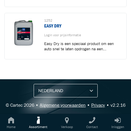
1252
EASY DRY
Login voor prijsinformatie
Easy Dry is een speciaal product om een
auto snel te laten opdrogen na een...
BLIJF OP DE HOOGTE VIA ONZE NIEUWSBRIEF
Ontvang vakgerelateerde tips,
aanbiedingen en productupdates van Cartec.
© Cartec 2026 •
Algemene voorwaarden
•
Privacy
• v2.2.16
Home
Assortiment
Verkoop
Contact
Inloggen