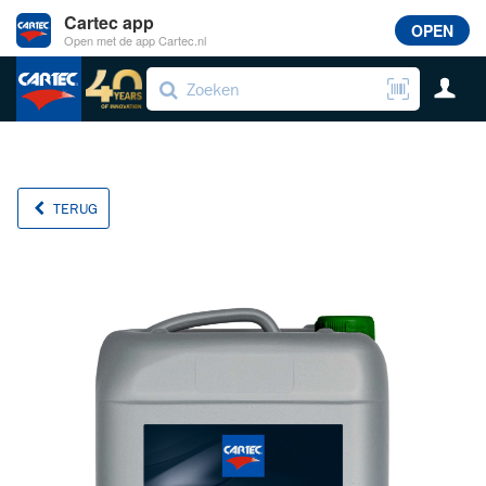
Cartec app
OPEN
Open met de app Cartec.nl
TERUG