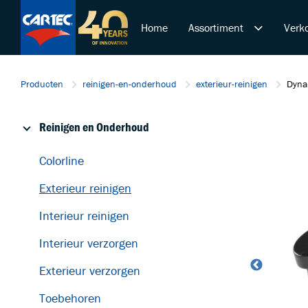
Home
Assortiment
Verko
Reinigen en Onderhoud
Producten
reinigen-en-onderhoud
exterieur-reinigen
Dyna
Polijsten en Lakcorrectie
Duurzame Lakbeschermi
Reinigen en Onderhoud
De Ultieme Carwash Bele
Overige Producten
Colorline
Startende ondernemer
Exterieur reinigen
Retail & Doe-Het-Zelf
Trainingen
Interieur reinigen
Interieur verzorgen
Exterieur verzorgen
Toebehoren