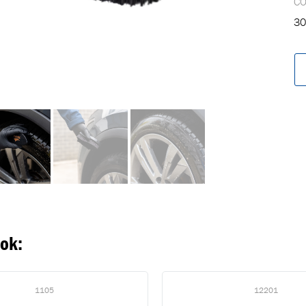
C
30
oegevoegd aan winkelwagen
Ga naar winkelwage
VERDER WINKELEN
ook:
1105
12201