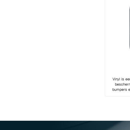
Vinyl is e
bescherm
bumpers en