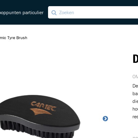
oppunten particulier
mic Tyre Brush
ng
D
ving
OM
De
ba
di
ho
re