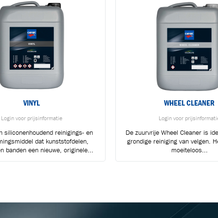
VINYL
WHEEL CLEANER
Login voor prijsinformatie
Login voor prijsinformati
en siliconenhoudend reinigings- en
De zuurvrije Wheel Cleaner is id
ingsmiddel dat kunststofdelen,
grondige reiniging van velgen. H
BLIJF OP DE HOOGTE VIA ONZE NIEUWSBRIEF
 banden een nieuwe, originele...
moeiteloos...
Ontvang vakgerelateerde tips,
aanbiedingen en productupdates van Cartec.