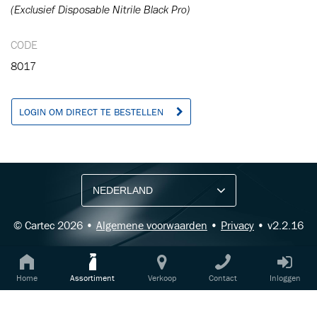
(Exclusief Disposable Nitrile Black Pro)
CODE
8017
LOGIN OM DIRECT TE BESTELLEN
BLIJF OP DE HOOGTE VIA ONZE NIEUWSBRIEF
Ontvang vakgerelateerde tips,
aanbiedingen en productupdates van Cartec.
© Cartec 2026 •
Algemene voorwaarden
•
Privacy
• v2.2.16
Home
Assortiment
Verkoop
Contact
Inloggen