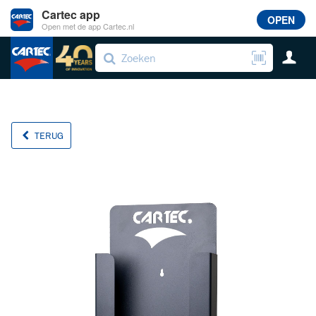
Cartec app
OPEN
Open met de app Cartec.nl
TERUG