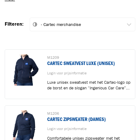
Filteren:
M1209
CARTEC SWEATVEST LUXE (UNISEX)
Login voor prijsinformatie
Luxe unisex sweatvest met het Cartec-logo op
de borst en de slogan “Ingenious Car Care”...
Toegevoegd aan winkelwagen
M1206
Ga naar winkelwagen
VERDER WINKELEN
CARTEC ZIPSWEATER (DAMES)
Login voor prijsinformatie
Comfortabele unisex zipsweater met het