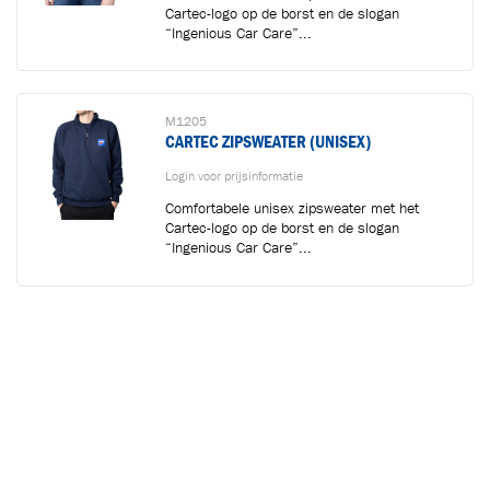
Cartec-logo op de borst en de slogan
“Ingenious Car Care”...
M1205
CARTEC ZIPSWEATER (UNISEX)
Login voor prijsinformatie
Comfortabele unisex zipsweater met het
Cartec-logo op de borst en de slogan
“Ingenious Car Care”...
M1203
CARTEC POLO SHIRT (DAMES)
Login voor prijsinformatie
Klassiek Cartec poloshirt met het Cartec-logo