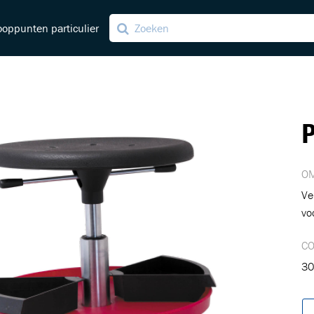
oppunten particulier
ng
P
ving
OM
Ve
vo
C
30