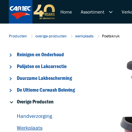
Home
Assortiment
Verko
Reinigen en Onderhoud
Producten
overige-producten
werkplaats
Poetskruk
Polijsten en Lakcorrectie
Duurzame Lakbeschermi
Reinigen en Onderhoud
De Ultieme Carwash Bele
Overige Producten
Polijsten en Lakcorrectie
Startende ondernemer
Duurzame Lakbescherming
Retail & Doe-Het-Zelf
De Ultieme Carwash Beleving
Trainingen
Overige Producten
Handverzorging
Werkplaats