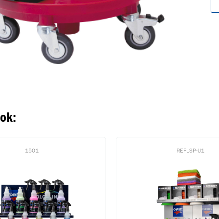
oegevoegd aan winkelwagen
Ga naar winkelwage
VERDER WINKELEN
ook:
1501
REFLSP-U1