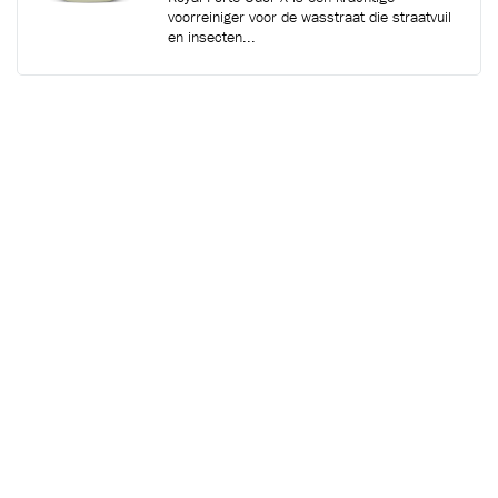
voorreiniger voor de wasstraat die straatvuil
en insecten...
RC22
ROYAL PROTECT
Login voor prijsinformatie
Royal Protect is een krachtige wax welke een
langdurige bescherming biedt. Het product is
speciaal...
RC21
ROYAL SHIELD
Login voor prijsinformatie
Royal Shield is een krachtige wax welke een