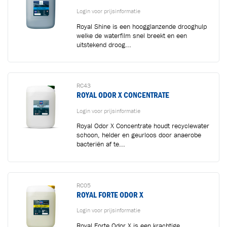
Login voor prijsinformatie
Royal Shine is een hoogglanzende drooghulp
Toegevoegd aan winkelwagen
welke de waterfilm snel breekt en een
uitstekend droog...
Ga naar winkelwagen
VERDER WINKELEN
RC43
ROYAL ODOR X CONCENTRATE
Login voor prijsinformatie
Royal Odor X Concentrate houdt recyclewater
schoon, helder en geurloos door anaerobe
bacteriën af te...
RC05
ROYAL FORTE ODOR X
Login voor prijsinformatie
Royal Forte Odor X is een krachtige