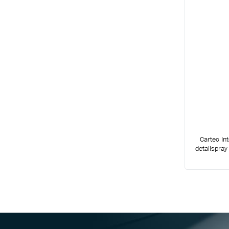
Cartec In
detailspray