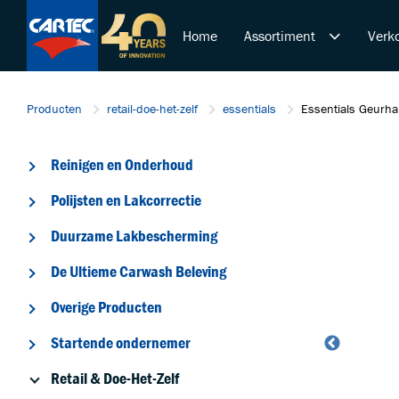
Home
Assortiment
Verko
Reinigen en Onderhoud
Producten
retail-doe-het-zelf
essentials
Essentials Geurha
Polijsten en Lakcorrectie
Duurzame Lakbeschermi
Reinigen en Onderhoud
De Ultieme Carwash Bele
Overige Producten
Polijsten en Lakcorrectie
Startende ondernemer
Duurzame Lakbescherming
Retail & Doe-Het-Zelf
De Ultieme Carwash Beleving
Trainingen
Overige Producten
Startende ondernemer
Retail & Doe-Het-Zelf