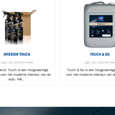
INTERIOR TOUCH
TOUCH & GO
Login voor prijsinformatie
Login voor prijsinformati
terior Touch is een hoogwaardige
Touch & Go is een hoogwaardige
 voor het moderne interieur van de
voor het moderne interieur van de
BLIJF OP DE HOOGTE VIA ONZE NIEUWSBRIEF
auto. Het...
Ontvang vakgerelateerde tips,
aanbiedingen en productupdates van Cartec.