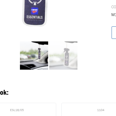
C
M1
oegevoegd aan winkelwagen
Ga naar winkelwage
VERDER WINKELEN
ook:
ESL18/05
1104