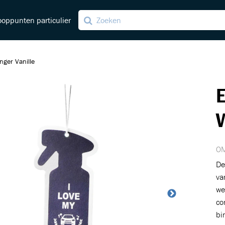
oppunten particulier
nger Vanille
ng
E
ving
V
OM
De
va
we
co
bi