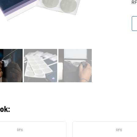
RF
oegevoegd aan winkelwagen
Ga naar winkelwage
VERDER WINKELEN
ook:
RF6
RF6