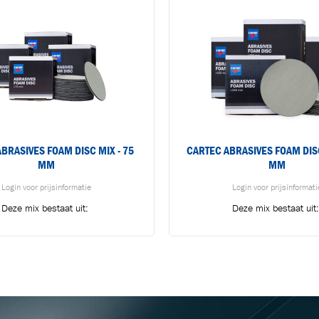
BRASIVES FOAM DISC MIX - 75
CARTEC ABRASIVES FOAM DISC
MM
MM
Login voor prijsinformatie
Login voor prijsinformati
Deze mix bestaat uit:
Deze mix bestaat uit
BLIJF OP DE HOOGTE VIA ONZE NIEUWSBRIEF
Ontvang vakgerelateerde tips,
brasives Foam Discs grit 1000 (75
Cartec Abrasives Foam Disc
aanbiedingen en productupdates van Cartec.
mm -...
(150 mm -...