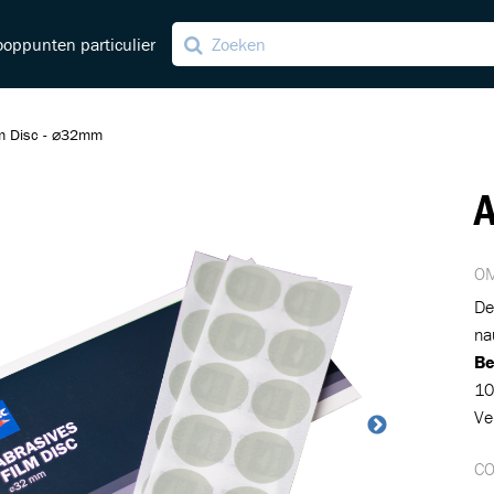
oppunten particulier
lm Disc - ⌀32mm
ng
A
ving
OM
De
na
Be
10
Ve
C