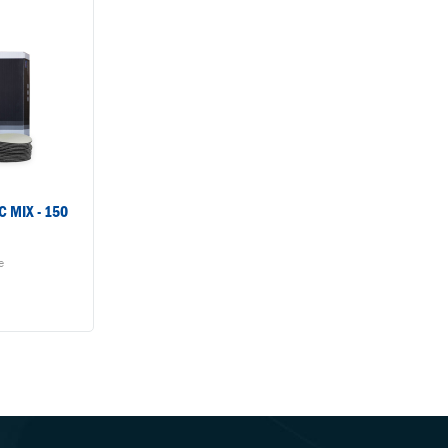
 MIX - 150
e
:
s grit 1000