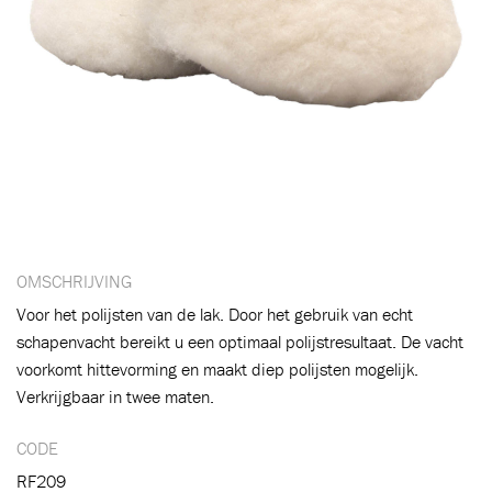
Toegevoegd aan winkelwagen
OMSCHRIJVING
Voor het polijsten van de lak. Door het gebruik van echt
schapenvacht bereikt u een optimaal polijstresultaat. De vacht
Ga naar winkelwagen
VERDER WINKELEN
voorkomt hittevorming en maakt diep polijsten mogelijk.
Verkrijgbaar in twee maten.
CODE
RF209