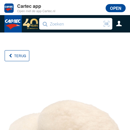
Cartec app
OPEN
Open met de app Cartec.nl
TERUG