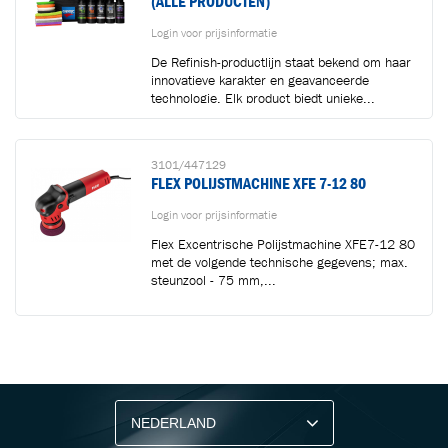
(ALLE PRODUCTEN)
Login voor prijsinformatie
De Refinish-productlijn staat bekend om haar
innovatieve karakter en geavanceerde
technologie. Elk product biedt unieke...
3101/447129
FLEX POLIJSTMACHINE XFE 7-12 80
Login voor prijsinformatie
Flex Excentrische Polijstmachine XFE7-12 80
met de volgende technische gegevens; max.
steunzool - 75 mm,...
BLIJF OP DE HOOGTE VIA ONZE NIEUWSBRIEF
Ontvang vakgerelateerde tips,
aanbiedingen en productupdates van Cartec.