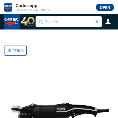
Cartec app
OPEN
Open met de app Cartec.nl
TERUG