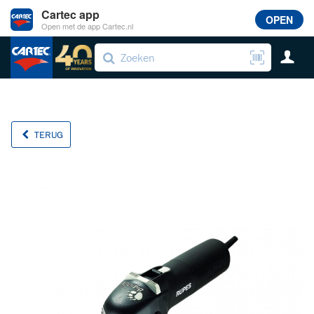
Cartec app
OPEN
Open met de app Cartec.nl
TERUG