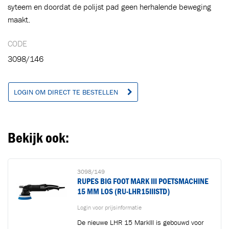
syteem en doordat de polijst pad geen herhalende beweging
Ga naar winkelwagen
VERDER WINKELEN
maakt.
CODE
3098/146
LOGIN OM DIRECT TE BESTELLEN
Bekijk ook:
3098/149
RUPES BIG FOOT MARK III POETSMACHINE
15 MM LOS (RU-LHR15IIISTD)
Login voor prijsinformatie
De nieuwe LHR 15 MarkIII is gebouwd voor