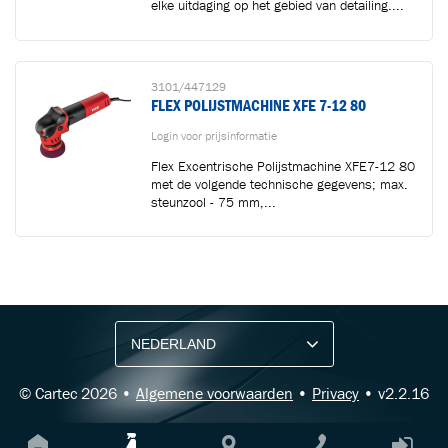
elke uitdaging op het gebied van detailing....
3101/447129
FLEX POLIJSTMACHINE XFE 7-12 80
Login voor prijsinformatie
Flex Excentrische Polijstmachine XFE7-12 80
met de volgende technische gegevens; max.
steunzool - 75 mm,...
BLIJF OP DE HOOGTE VIA ONZE NIEUWSBRIEF
Ontvang vakgerelateerde tips,
aanbiedingen en productupdates van Cartec.
© Cartec 2026 •
Algemene voorwaarden
•
Privacy
• v2.2.16