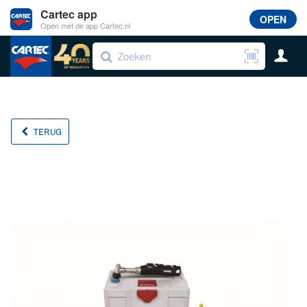
Cartec app
OPEN
Open met de app Cartec.nl
TERUG