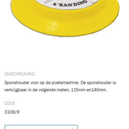
OMSCHRIJVING
Sponshouder voor op de poetsmachine. De sponshouder is
verkrijgbaar in de volgende maten; 115mm en145mm.
Toegevoegd aan winkelwagen
CODE
3109/9
Ga naar winkelwagen
VERDER WINKELEN