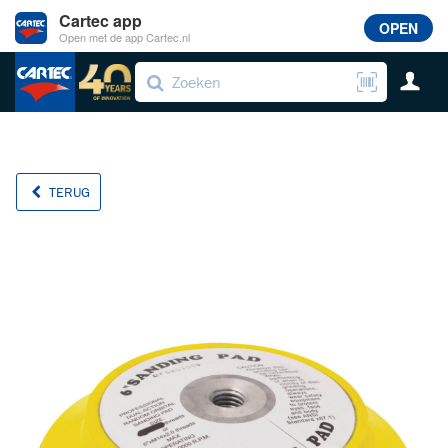
Cartec app
OPEN
Open met de app Cartec.nl
TERUG