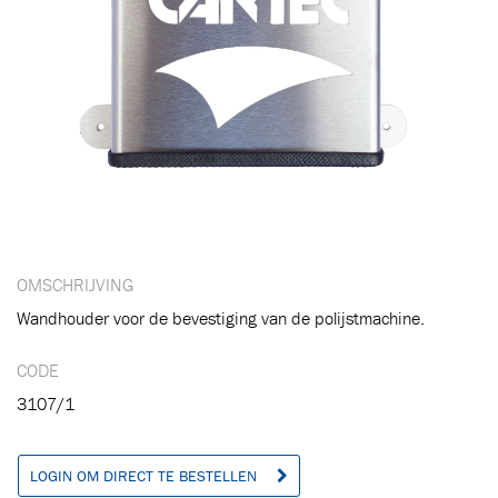
Toegevoegd aan winkelwagen
OMSCHRIJVING
Ga naar winkelwagen
VERDER WINKELEN
Wandhouder voor de bevestiging van de polijstmachine.
CODE
3107/1
LOGIN OM DIRECT TE BESTELLEN