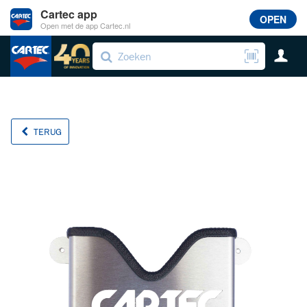
Cartec app
OPEN
Open met de app Cartec.nl
TERUG