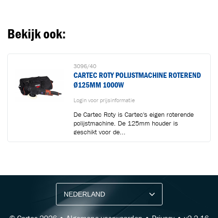
Bekijk ook:
3096/40
CARTEC ROTY POLIJSTMACHINE ROTEREND
Ø125MM 1000W
Login voor prijsinformatie
De Cartec Roty is Cartec's eigen roterende
polijstmachine. De 125mm houder is
geschikt voor de...
BLIJF OP DE HOOGTE VIA ONZE NIEUWSBRIEF
Ontvang vakgerelateerde tips,
aanbiedingen en productupdates van Cartec.