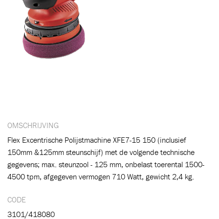
OMSCHRIJVING
Flex Excentrische Polijstmachine XFE7-15 150 (inclusief
150mm &125mm steunschijf) met de volgende technische
gegevens; max. steunzool - 125 mm, onbelast toerental 1500-
Toegevoegd aan winkelwagen
4500 tpm, afgegeven vermogen 710 Watt, gewicht 2,4 kg.
CODE
Ga naar winkelwagen
VERDER WINKELEN
3101/418080