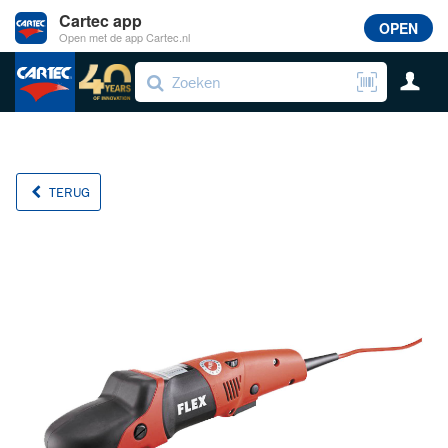
Cartec app
OPEN
Open met de app Cartec.nl
TERUG