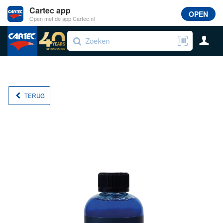
Cartec app
OPEN
Open met de app Cartec.nl
TERUG