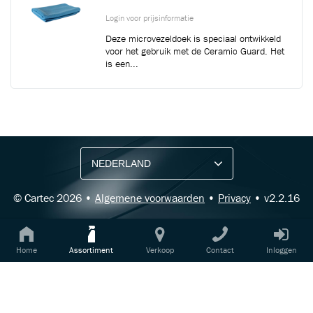
Login voor prijsinformatie
Deze microvezeldoek is speciaal ontwikkeld
voor het gebruik met de Ceramic Guard. Het
is een...
BLIJF OP DE HOOGTE VIA ONZE NIEUWSBRIEF
Ontvang vakgerelateerde tips,
aanbiedingen en productupdates van Cartec.
© Cartec 2026 •
Algemene voorwaarden
•
Privacy
• v2.2.16
Home
Assortiment
Verkoop
Contact
Inloggen