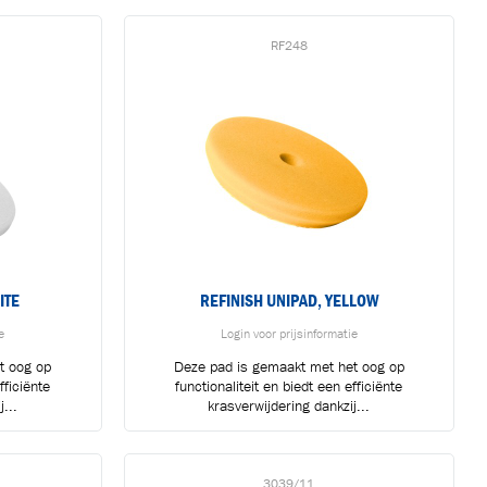
RF248
ITE
REFINISH UNIPAD, YELLOW
e
Login voor prijsinformatie
t oog op
Deze pad is gemaakt met het oog op
ficiënte
functionaliteit en biedt een efficiënte
...
krasverwijdering dankzij...
n
3039/11