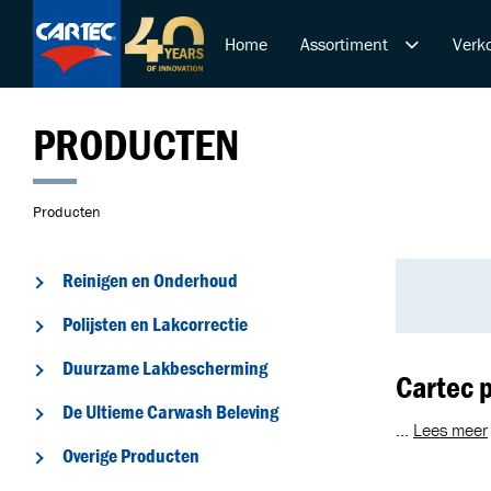
Home
Assortiment
Verko
Reinigen en Onderhoud
PRODUCTEN
Polijsten en Lakcorrectie
Duurzame Lakbeschermi
De Ultieme Carwash Bele
Producten
Overige Producten
Startende ondernemer
Reinigen en Onderhoud
Retail & Doe-Het-Zelf
Polijsten en Lakcorrectie
Trainingen
Duurzame Lakbescherming
Cartec 
De Ultieme Carwash Beleving
...
Lees meer
Overige Producten