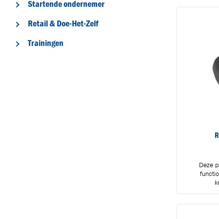
Startende ondernemer
Retail & Doe-Het-Zelf
Trainingen
R
T
Deze p
functio
k