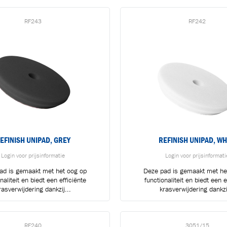
RF243
RF242
EFINISH UNIPAD, GREY
REFINISH UNIPAD, WH
oegevoegd aan winkelwagen
Login voor prijsinformatie
Login voor prijsinformati
ad is gemaakt met het oog op
Deze pad is gemaakt met he
naliteit en biedt een efficiënte
functionaliteit en biedt een ef
rasverwijdering dankzij...
krasverwijdering dankzij
Ga naar winkelwage
VERDER WINKELEN
RF240
3051/15