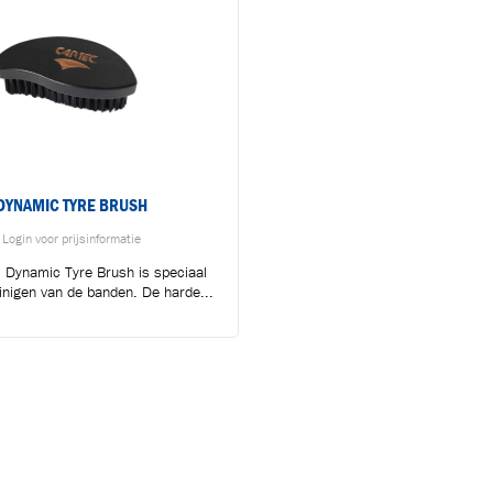
DYNAMIC TYRE BRUSH
Login voor prijsinformatie
GLASS CLEANER X
 Dynamic Tyre Brush is speciaal
einigen van de banden. De harde...
Login voor prijsinformati
Cartec Glass Cleaner XL reini
effectief vuil, vlekken en strepen 
Glass...