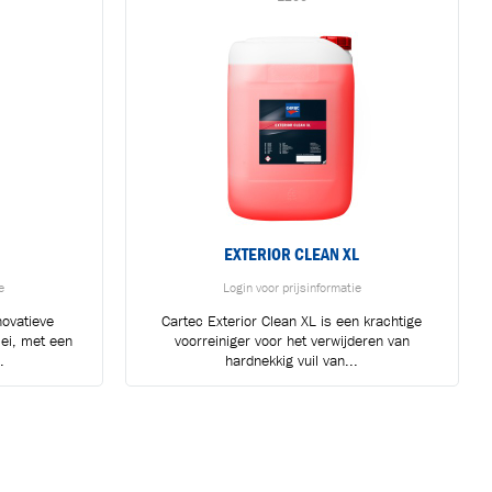
n
EXTERIOR CLEAN XL
e
Login voor prijsinformatie
novatieve
Cartec Exterior Clean XL is een krachtige
lei, met een
voorreiniger voor het verwijderen van
.
hardnekkig vuil van...