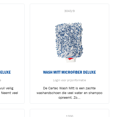
3043/9
DELUXE
WASH MITT MICROFIBER DELUXE
e
Login voor prijsinformatie
uil veilig
De Cartec Wash Mitt is een zachte
. Neemt veel
washandschoen die veel water en shampoo
.
opneemt. Zo...
1200