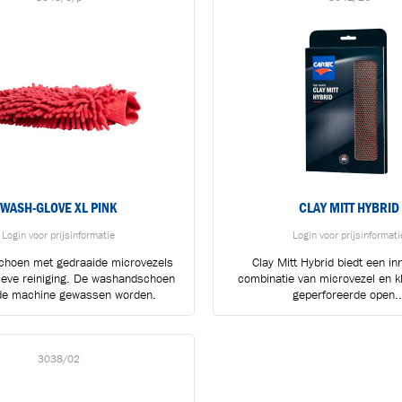
oegevoegd aan winkelwagen
Ga naar winkelwage
VERDER WINKELEN
WASH-GLOVE XL PINK
CLAY MITT HYBRID
Login voor prijsinformatie
Login voor prijsinformati
hoen met gedraaide microvezels
Clay Mitt Hybrid biedt een in
tieve reiniging. De washandschoen
combinatie van microvezel en k
 de machine gewassen worden.
geperforeerde open..
3038/02