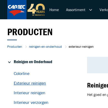
Home
Assortiment
Verko
Reinigen en Onderhoud
PRODUCTEN
Polijsten en Lakcorrectie
Duurzame Lakbeschermi
De Ultieme Carwash Bele
Producten
reinigen-en-onderhoud
exterieur-reinigen
Overige Producten
Startende ondernemer
Reinigen en Onderhoud
Retail & Doe-Het-Zelf
Colorline
Trainingen
Exterieur reinigen
Reinige
Interieur reinigen
Het goed en g
Interieur verzorgen