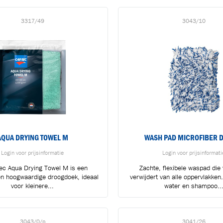
3317/49
3043/10
AQUA DRYING TOWEL M
WASH PAD MICROFIBER 
Login voor prijsinformatie
Login voor prijsinformati
ec Aqua Drying Towel M is een
Zachte, flexibele waspad die v
n hoogwaardige droogdoek, ideaal
verwijdert van alle oppervlakken
voor kleinere...
water en shampoo..
3043/0/p
3041/26